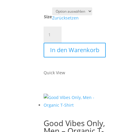
Size
Zurücksetzen
Lighthouse,
Men
–
In den Warenkorb
Organic
T-
Shirt
Quick View
Menge
Good Vibes Only,
Men – Organic T-