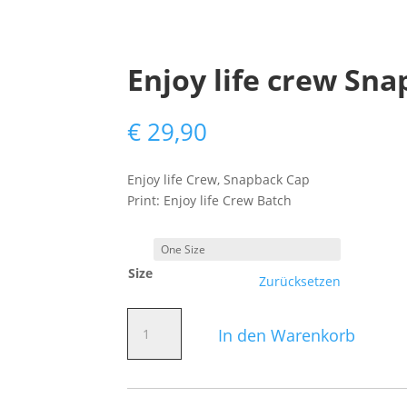
Enjoy life crew Sna
€
29,90
Enjoy life Crew, Snapback Cap
Print: Enjoy life Crew Batch
Size
Zurücksetzen
Enjoy
In den Warenkorb
life
crew
Snapback
Cap,