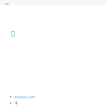
Chase your dreams & live your life!
Account

Cart
mowaea.com
$