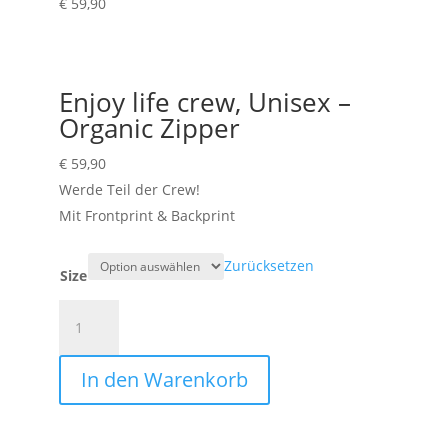
€
59,90
Enjoy life crew, Unisex –
Organic Zipper
€
59,90
Werde Teil der Crew!
Mit Frontprint & Backprint
Zurücksetzen
Size
Enjoy
life
crew,
In den Warenkorb
Unisex
–
Organic