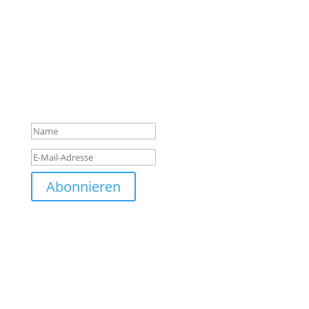
Bitte klick auf den Link, um
deine Anmeldung
abzuschließen. Schau auch in
deinem Spam-Ordner nach,
falls du keine E-Mail erhalten
hast.
Abonnieren