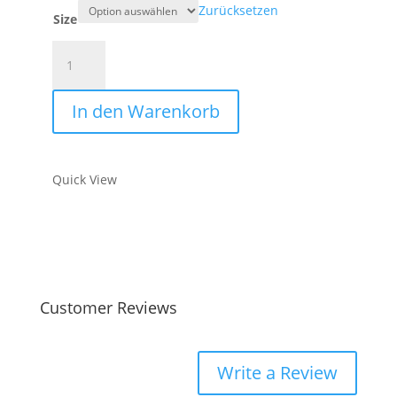
Zurücksetzen
Size
Good
vibes
only,
In den Warenkorb
Unisex
–
Organic
Quick View
Zipper
Menge
Customer Reviews
Write a Review