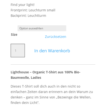
Find your light!
Frontprint: Leuchturm small
Backprint: Leuchtturm
Size
Zurücksetzen
Lighthouse,
In den Warenkorb
Ladies
-
Organic
T-
Lighthouse – Organic T-Shirt aus 100% Bio-
Shirt
Baumwolle, Ladies
Menge
Dieses T-Shirt soll dich auch in den nicht so
einfachen Zeiten daran erinnern an dein Warum zu
denken – ganz im Sinne von „Bezwinge die Wellen,
finden dein Licht“.